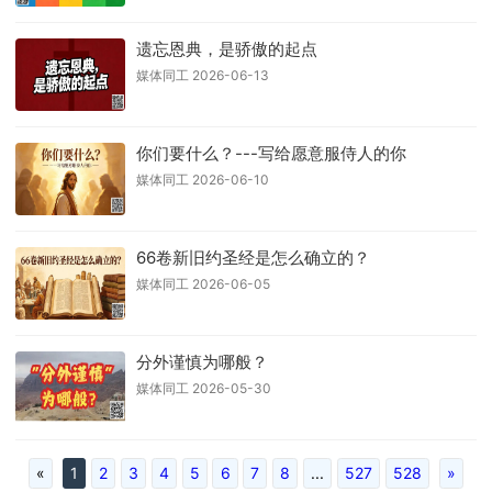
遗忘恩典，是骄傲的起点
媒体同工 2026-06-13
你们要什么？---写给愿意服侍人的你
媒体同工 2026-06-10
66卷新旧约圣经是怎么确立的？
媒体同工 2026-06-05
分外谨慎为哪般？
媒体同工 2026-05-30
«
1
2
3
4
5
6
7
8
...
527
528
»