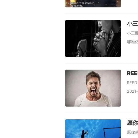
小三
小三
耶雅亿 
RE
REE
2021-
愿你
愿你