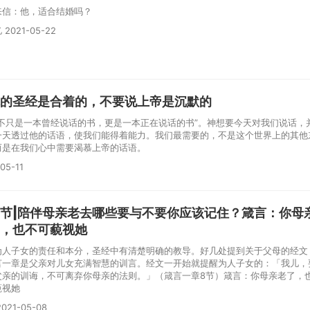
来信：他，适合结婚吗？
2021-05-22
的圣经是合着的，不要说上帝是沉默的
经不只是一本曾经说话的书，更是一本正在说话的书”。神想要今天对我们说话，
一天透过他的话语，使我们能得着能力。我们最需要的，不是这个世界上的其他
而是在我们心中需要渴慕上帝的话语。
05-11
节|陪伴母亲老去哪些要与不要你应该记住？箴言：你母
，也不可藐视她
为人子女的责任和本分，圣经中有清楚明确的教导。好几处提到关于父母的经文
言一章是父亲对儿女充满智慧的训言。经文一开始就提醒为人子女的：「我儿，
父亲的训诲，不可离弃你母亲的法则。」（箴言一章8节）箴言：你母亲老了，
藐视她
021-05-08