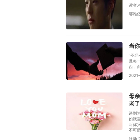
读者
耶雅亿 
当你
“圣
且每
西，
2021-
母亲
老了
谈到
如箴
听你
不可
脉动 2