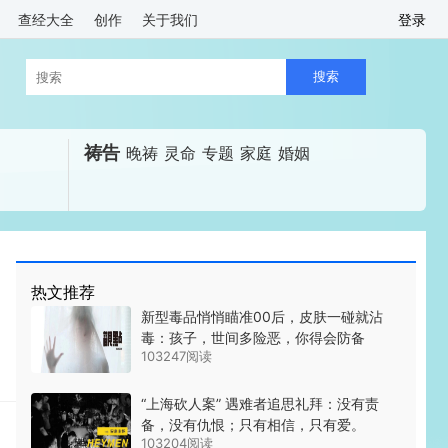
查经大全
创作
关于我们
登录
祷告
晚祷
灵命
专题
家庭
婚姻
热文推荐
新型毒品悄悄瞄准00后，皮肤一碰就沾
毒：孩子，世间多险恶，你得会防备
103247阅读
“上海砍人案” 遇难者追思礼拜：没有责
备，没有仇恨；只有相信，只有爱。
103204阅读