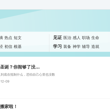
见证
摘
热点
短文
医治
感人
职场
生命
学习
经
初信
根基
装备
神学
辅导
造就
圣诞？你闹够了没...
人到底在抵制什么，恐怕自己心里也没数
-12-09
搬家啦！