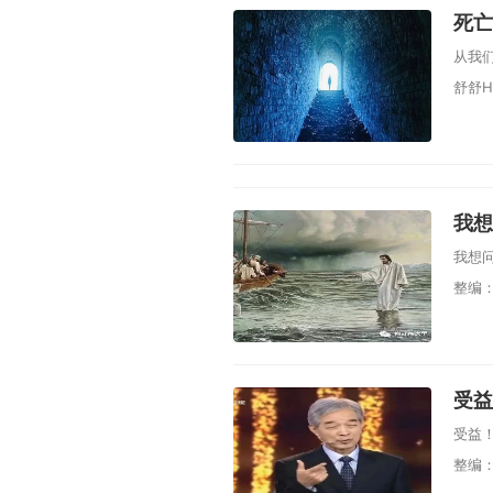
死亡
从我
舒舒He
我想
我想
整编：
受益
受益
整编：