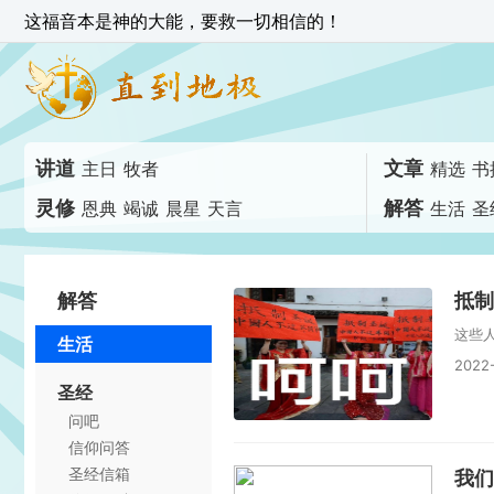
这福音本是神的大能，要救一切相信的！
讲道
文章
主日
牧者
精选
书
灵修
解答
恩典
竭诚
晨星
天言
生活
圣
解答
抵制
这些
生活
2022
圣经
问吧
信仰问答
圣经信箱
我们