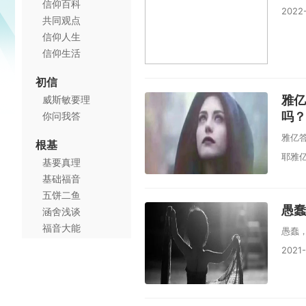
信仰百科
2022
共同观点
信仰人生
信仰生活
初信
雅亿
威斯敏要理
吗？
你问我答
雅亿
根基
耶雅亿 
基要真理
基础福音
五饼二鱼
愚蠢
涵舍浅谈
福音大能
愚蠢
2021-