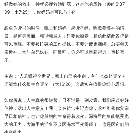
稣做她的救主，神就必拯救她到底，这是他的应许（参约6:37-
39；来7:25），你妈妈是可以放心的。
想象你读书的时候，晚上和妈妈一起读圣经、唱歌赞美神的情
景，是何等美丽、和谐和感人！只要你愿意，相信此情此景仍是
可以重现。不要被忙碌的工作掳掠，不要让疲累捆绑，总要每天
亲近神，常与弟兄姊妹一同敬拜，你必可以重新得力，重拾喜
乐。
主说：“人若赚得全世界，赔上自己的生命，有什么益处呢？人
还能拿什么换生命呢？”（太16:26）这话实在值得你细心思想。
如你所说，人生真的很短暂，只不过是一副皮囊。我们应该好好
信神，活出人生意义！我们会在祷告中记念你，求神引领你父亲
早日相信神，也让你舅妈的生命得着改变。深海里的鱼能抵受庞
大的压力，大海里的活鱼不会因海水而变得咸了，这是因它们的
生命能力。