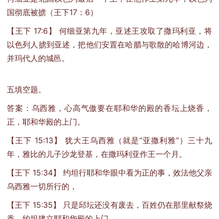
国彻底被掳（王下17：6）
【王下 17:6】 何细亚第九年，亚述王攻取了撒玛利亚，将
以色列人掳到亚述，把他们安置在哈腊与歌散的哈博河边，
并玛代人的城邑。
五填空题。
答案：乌西雅，心高气傲要在耶和华的殿的香坛上烧香，
正，耶和华殿的上门。
【王下 15:13】 犹大王乌西雅（就是“亚撒利雅”）三十九
年，雅比的儿子沙龙登基，在撒玛利亚作王一个月。
【王下 15:34】 约坦行耶和华眼中看为正的事，效法他父亲
乌西雅一切所行的，
【王下 15:35】 只是邱坛还没有废去，百姓仍在那里献祭烧
香。约坦建立耶和华殿的上门。