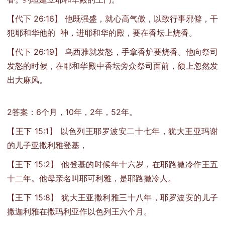
【代下 26:16】 他既强盛，就心高气傲，以致行事邪僻，干
犯耶和华他的 神，进耶和华的殿，要在香坛上烧香。
【代下 26:19】 乌西雅就发怒，手拿香炉要烧香。他向祭司
发怒的时候，在耶和华殿中香坛旁众祭司面前，额上忽然发
出大麻风。
2
答案：6个月，10年，2年，52年。
【王下 15:1】 以色列王耶罗波安二十七年，犹大王亚玛谢
的儿子亚撒利雅登基，
【王下 15:2】 他登基的时候年十六岁，在耶路撒冷作王五
十二年。他母亲名叫耶可利雅，是耶路撒冷人。
【王下 15:8】 犹大王亚撒利雅三十八年，耶罗波安的儿子
撒迦利雅在撒玛利亚作以色列王六个月。