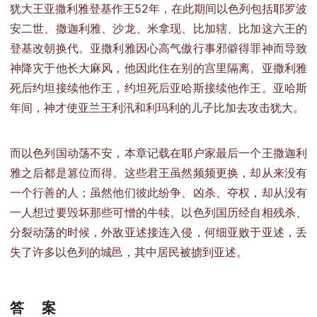
犹大王亚撒利雅登基作王52年，在此期间以色列包括耶罗波
安二世、撒迦利雅、沙龙、米拿现、比加辖、比加这六王的
登基改朝换代。亚撒利雅因心高气傲行事邪僻得罪神而导致
神降灾于他长大麻风，他因此住在别的宫里隔离。亚撒利雅
死后约坦接续他作王，约坦死后亚哈斯接续他作王。亚哈斯
年间，神才使亚兰王利汛和利玛利的儿子比加去攻击犹大。
而以色列国动荡不安，本章记载在耶户家最后一个王撒迦利
雅之后都是篡位而得。这些君王虽然频频更换，却从来没有
一个行善的人；虽然他们彼此纷争、凶杀、夺权，却从没有
一人想过要毁坏那些可憎的牛犊。以色列国历经自相残杀、
分裂动荡的时候，外敌亚述接连入侵，何细亚败于亚述，丢
失了许多以色列的城邑，其中居民被掳到亚述。
答 案