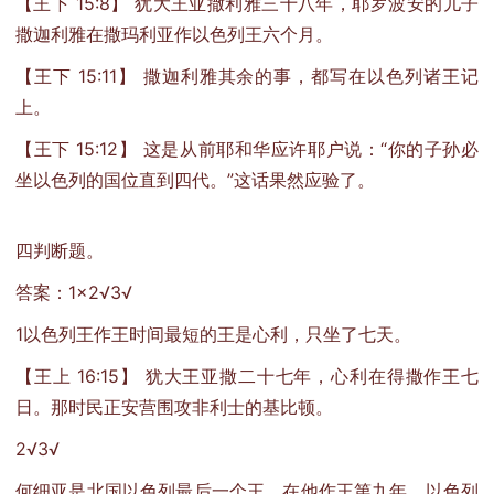
【王下 15:8】 犹大王亚撒利雅三十八年，耶罗波安的儿子
撒迦利雅在撒玛利亚作以色列王六个月。
【王下 15:11】 撒迦利雅其余的事，都写在以色列诸王记
上。
【王下 15:12】 这是从前耶和华应许耶户说：“你的子孙必
坐以色列的国位直到四代。”这话果然应验了。
四判断题。
答案：1×2√3√
1以色列王作王时间最短的王是心利，只坐了七天。
【王上 16:15】 犹大王亚撒二十七年，心利在得撒作王七
日。那时民正安营围攻非利士的基比顿。
2√3√
何细亚是北国以色列最后一个王，在他作王第九年，以色列