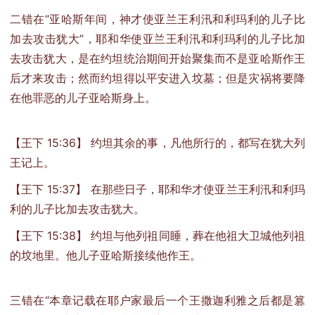
二错在“亚哈斯年间，神才使亚兰王利汛和利玛利的儿子比
加去攻击犹大”，耶和华使亚兰王利汛和利玛利的儿子比加
去攻击犹大，是在约坦统治期间开始聚集而不是亚哈斯作王
后才来攻击；然而约坦得以平安进入坟墓；但是灾祸将要降
在他罪恶的儿子亚哈斯身上。
【王下 15:36】 约坦其余的事，凡他所行的，都写在犹大列
王记上。
【王下 15:37】 在那些日子，耶和华才使亚兰王利汛和利玛
利的儿子比加去攻击犹大。
【王下 15:38】 约坦与他列祖同睡，葬在他祖大卫城他列祖
的坟地里。他儿子亚哈斯接续他作王。
三错在“本章记载在耶户家最后一个王撒迦利雅之后都是篡