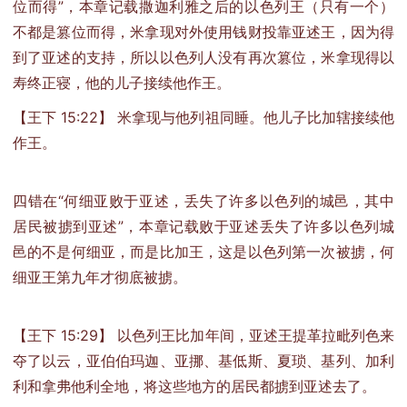
位而得”，本章记载撒迦利雅之后的以色列王（只有一个）
不都是篡位而得，米拿现对外使用钱财投靠亚述王，因为得
到了亚述的支持，所以以色列人没有再次篡位，米拿现得以
寿终正寝，他的儿子接续他作王。
【王下 15:22】 米拿现与他列祖同睡。他儿子比加辖接续他
作王。
四错在“何细亚败于亚述，丢失了许多以色列的城邑，其中
居民被掳到亚述”，本章记载败于亚述丢失了许多以色列城
邑的不是何细亚，而是比加王，这是以色列第一次被掳，何
细亚王第九年才彻底被掳。
【王下 15:29】 以色列王比加年间，亚述王提革拉毗列色来
夺了以云，亚伯伯玛迦、亚挪、基低斯、夏琐、基列、加利
利和拿弗他利全地，将这些地方的居民都掳到亚述去了。