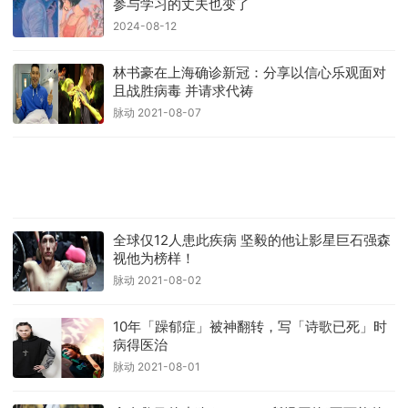
参与学习的丈夫也变了
2024-08-12
林书豪在上海确诊新冠：分享以信心乐观面对
且战胜病毒 并请求代祷
脉动 2021-08-07
全球仅12人患此疾病 坚毅的他让影星巨石强森
视他为榜样！
脉动 2021-08-02
10年「躁郁症」被神翻转，写「诗歌已死」时
病得医治
脉动 2021-08-01