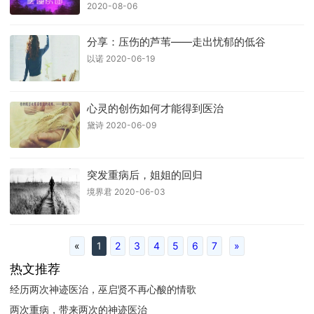
2020-08-06
分享：压伤的芦苇——走出忧郁的低谷
以诺 2020-06-19
心灵的创伤如何才能得到医治
黛诗 2020-06-09
突发重病后，姐姐的回归
境界君 2020-06-03
«
1
2
3
4
5
6
7
»
热文推荐
经历两次神迹医治，巫启贤不再心酸的情歌
两次重病，带来两次的神迹医治