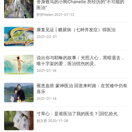
舍身救马的小狗Chanelle 所经历的“不可能的
医治”
舒舒Helen 2021-07-12
康复见证 | 糖尿病（七种并发症）得医治
2021-02-01
说出你与耶稣的故事︱光照入心，黑暗退去，
唯十字架的爱，医治忧伤的灵。
2021-01-19
罹患血癌 蒙神医治 回首来时路：在苦难中仍有
喜乐
2021-01-14
寸草心：是谁医治了我的医生？|回忆拾光
创文君 2020-11-26