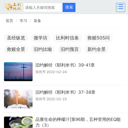
首页
学习
装备
圣经纵览
微学坊
比利时信条
救赎505问
救赎全景
旧约比喻
旧约预言
新约全景
旧约解经《耶利米书》39-41章
宋尚节 2022-02-24
旧约解经《耶利米书》37-38章
宋尚节 2022-02-23
品嘗生命的檸檬汁|第96期，五种管用的EQ能
力（3）