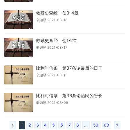
救赎史查经｜创3-4章
辛迦勒 2021-03-18
救赎史查经｜创1-2章
辛迦勒 2021-03-17
比利时信条｜第37条论最后的日子
辛迦勒 2021-03-13
比利时信条｜第36条论治民的管长
辛迦勒 2021-03-09
«
1
2
3
4
5
6
7
8
...
59
60
»