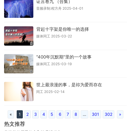
证言卷九 （合集）
音频录制:程方舟 2025-04-01
背起十字架是你唯一的选择
媒体同工 2025-03-22
"400年沉默期"里的一个故事
媒体同工 2025-03-19
世上最浪漫的事，是祢为爱而存在
同工 2025-02-14
«
1
2
3
4
5
6
7
8
...
301
302
»
热文推荐