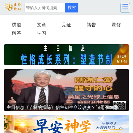
讲道
文章
见证
祷告
灵修
解答
学习
主日信息：《真心誠意的敬虔》别把真神当偶像拜！你是在
主
跟上帝打经济算盘，还是在活出真敬虔？
赐