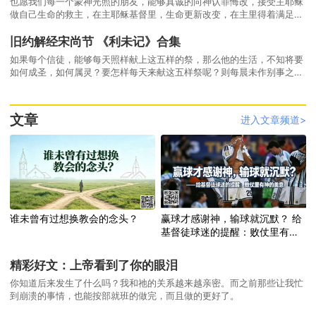
也愿我们每一个蒙神光照的朋友，能够真诚的向神认罪悔改，接受主耶稣
做自己生命的救主，在主耶稣基督里，生命更新改变，在主里得着满足的
喜乐平安，连于我们的元首主耶稣基督。
旧约解经宋尚节 《利未记》合集
如果每个信徒，能够每天照样献上这五样的祭，那么他的生活，不知将要
如何成圣，如何属灵？要怎样每天来献这五样祭呢？则每晨未作别事之
前，先跪下祷告，把你今天整天的生活再完全奉献一次，愿意完全顺服主
的引导，行他的旨意；无论作什么事，都要仰望主，就可得主所赐的平
安。到了晚上，再跪下祷告，在主面前省察自己，自问：今旧尚有何事当
文章
进入文章频道>
作未作，应作不作？与人交往，说话是否诚实？钱财物件，有否欠人的地
方？占人便宜？若察有对上帝对人不起的事，须马上认罪，求上帝赦免，
靠主宝血，必得赦免，但亏欠人的地方，须从速赔偿人家。
谁未曾有过想换教会的念头？
赢球才感谢神，输球就沉默？ 给
基督徒球迷的提醒：败仗里有神
的美意
精彩好文：上帝看到了你的眼泪
你知道后来发生了什么吗？我和祂的关系越来越亲密。而之前那些让我忙
到崩溃的事情，也能按部就班的做完，而且做的更好了。