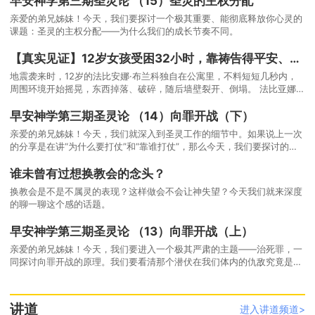
早安神学第三期圣灵论 （15）圣灵的主权分配
亲爱的弟兄姊妹！今天，我们要探讨一个极其重要、能彻底释放你心灵的
课题：圣灵的主权分配——为什么我们的成长节奏不同。
【真实见证】12岁女孩受困32小时，靠祷告得平安、获救时在微笑
地震袭来时，12岁的法比安娜·布兰科独自在公寓里，不料短短几秒内，
周围环境开始摇晃，东西掉落、破碎，随后墙壁裂开、倒塌。 法比亚娜当
下心想：「我要死了，我活不下去了，没有人会来救我。」
早安神学第三期圣灵论 （14）向罪开战（下）
亲爱的弟兄姊妹！今天，我们就深入到圣灵工作的细节中。如果说上一次
的分享是在讲“为什么要打仗”和“靠谁打仗”，那么今天，我们要探讨的
是：向罪开战的具体实践。
谁未曾有过想换教会的念头？
换教会是不是不属灵的表现？这样做会不会让神失望？今天我们就来深度
的聊一聊这个感的话题。
早安神学第三期圣灵论 （13）向罪开战（上）
亲爱的弟兄姊妹！今天，我们要进入一个极其严肃的主题——治死罪，一
同探讨向罪开战的原理。我们要看清那个潜伏在我们体内的仇敌究竟是
谁，以及为什么我们必须在那双钉痕手的引领下，对它发起一场毫不留情
的“围剿”。
讲道
进入讲道频道>