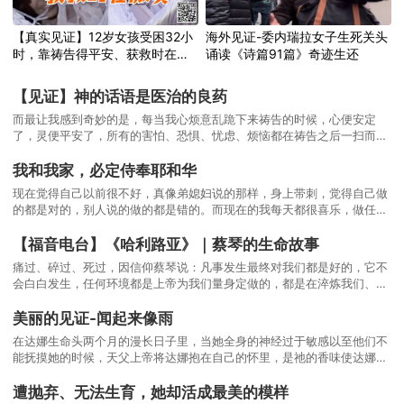
【真实见证】12岁女孩受困32小
海外见证-委内瑞拉女子生死关头
时，靠祷告得平安、获救时在微
诵读《诗篇91篇》奇迹生还
笑
【见证】神的话语是医治的良药
而最让我感到奇妙的是，每当我心烦意乱跪下来祷告的时候，心便安定
了，灵便平安了，所有的害怕、恐惧、忧虑、烦恼都在祷告之后一扫而
光。两年的经历让我深深感到，信主真好！因为借着祷告，父神总是让我
的害怕、忧虑和烦恼不过夜。就这样，一次又一次的软弱，一次又一次靠
我和我家，必定侍奉耶和华
着祷告得胜！一次又一次让生命在不断的试炼中成长。
现在觉得自己以前很不好，真像弟媳妇说的那样，身上带刺，觉得自己做
的都是对的，别人说的做的都是错的。而现在的我每天都很喜乐，做任何
事情都是带着爱去做，而不是带着恨，带着爱去做事也不觉得累，心里很
平静，觉得自己很幸福，也很感恩。
【福音电台】《哈利路亚》｜蔡琴的生命故事
痛过、碎过、死过，因信仰蔡琴说：凡事发生最终对我们都是好的，它不
会白白发生，任何环境都是上帝为我们量身定做的，都是在淬炼我们、塑
造我们。
美丽的见证-闻起来像雨
在达娜生命头两个月的漫长日子里，当她全身的神经过于敏感以至他们不
能抚摸她的时候，天父上帝将达娜抱在自己的怀里，是祂的香味使达娜始
终记忆犹新！
遭抛弃、无法生育，她却活成最美的模样