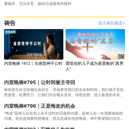
遭抛弃、无法生育，她却活成最美的模样
祷告
进入祷告频道>
内室晚祷 1412｜当感觉神不公时
塑造你的儿子成为基督般的“真男
人”
内室晚祷#795｜让时间被主夺回
唯有把生命交给赐生命的主，求他掌管我们的生命和时间，我们就不至枉
然虚度，枉费劳力，让我们学会顺从圣灵，珍惜光阴，进入基督的丰富。
内室晚祷#796｜正是悔改的机会
“悔改”是神儿女在世上永不过时的话题和功课，是神儿女一生需要操练的
功课。首先是得救性的悔改，然后是成长性的悔改。神不希望我们仅仅躺
在得救的门槛上，成为属肉体的基督徒，将来被捆起来丢在黑暗中哀哭。