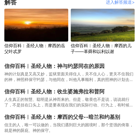
解答
进入解答频道>
信仰百科︱圣经人物：摩西的岳
信仰百科︱圣经人物：摩西的儿
父叶忒罗
子——革舜和以利以谢
信仰百科︱圣经人物：神与约瑟同在的原因
神的计划真是又高又妙，监狱里面关得住人，关不住人心，更关不住我们
的神，神照样保守约瑟，与他同在，叫他凡事顺利，真的照神的计划去进
行。约瑟知道他得了今天的位分，有神的旨意在当中。
信仰百科︱圣经人物：收生婆施弗拉和普阿
人生真正的智慧、聪明是从神而来的。但是，敬畏也不是说，说说就行
了，不是挂在口头上，而是要表现在我们的实际行动、行为上，有时候甚
至要付出极其沉重的代价。
信仰百科︱圣经人物：摩西的父母--暗兰和约基别
信主的人，唯一可以做的，当我们遇到巨大的困境时，那个坚强的倚靠，
就是神的荫庇、神的保守。