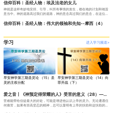
信仰百科︱圣经人物：埃及法老的女儿
神就是这样奇妙地安排、引导，叫所有事情的发生，都在祂的计划和祂旨
意当中。神的道路高过我们的道路，神的意念高过我们的意念，在这位全
能的主的手里面，我们实在应当顺服，应当有信心。
信仰百科︱圣经人物：伟大的领袖和先知--摩西（4）
学习
进入学习频道>
早安神学第三期圣灵论 （15）圣
早安神学第三期圣灵论 （14）向
灵的主权分配
罪开战（下）
爱之音丨《神预定得荣耀的人》受苦的意义（28）—为上帝的荣耀受苦
苦难能带给信徒最大的好处，可能是增进他认识上帝的灵力。无论遭遇任
何痛苦，如果有崇高坚忍的精神，总可以显明有上帝的扶助和这扶助的力
量所显示出来属神的品格。