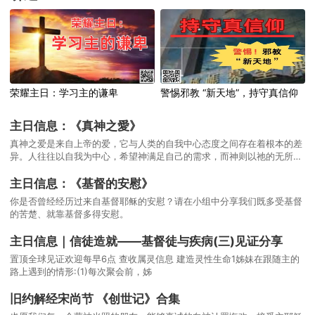
荣耀主日：学习主的谦卑
警惕邪教 “新天地”，持守真信仰
主日信息：《真神之愛》
真神之爱是来自上帝的爱，它与人类的自我中心态度之间存在着根本的差
异。人往往以自我为中心，希望神满足自己的需求，而神则以祂的无所不
知和无所不能，给予人类真正需要的爱和帮助。
主日信息：《基督的安慰》
你是否曾经经历过来自基督耶稣的安慰？请在小组中分享我们既多受基督
的苦楚、就靠基督多得安慰。
主日信息｜信徒造就——基督徒与疾病(三)见证分享
置顶全球见证欢迎每早6点 查收属灵信息 建造灵性生命1姊妹在跟随主的
路上遇到的情形:(1)每次聚会前，姊
旧约解经宋尚节 《创世记》合集