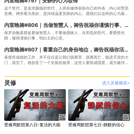
内室晚祷#797｜安静的心为妆饰
这个世代，是追求颜值的世代，人拼命修饰装扮自己的外表，内心却荒芜
贫瘠。神所看为美的，是持续温柔安静的内心。愿我们以这样的心为最美
的妆饰。
内室晚祷#806｜当做智慧人，祷告祝福你谨慎行事、爱惜光阴
保罗劝勉基督徒要做智慧人，不要做愚昧人，在邪恶的世代，要爱惜光
阴，懂得谨慎行事，明白主的心意。
内室晚祷#807｜看重自己的身份地位，祷告祝福你活出尊贵荣耀、宣扬基督美德
基督所成就的工作，并不仅仅是让我们脱离罪，脱离死亡，能进天堂的大
门，就完了。祂创造了一个全新的族类，这些人要组成国度，成为服侍万
王之王的祭司，并且有宣扬并彰显基督美德的使命。
灵修
进入灵修频道>
受难周默想第八日-复活的大能
受难周默想第七日-静默的信心