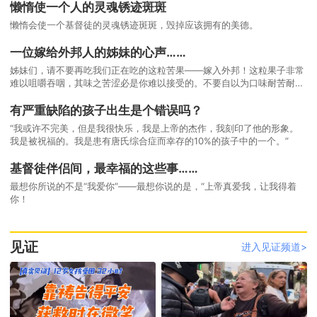
懒惰使一个人的灵魂锈迹斑斑
懒惰会使一个基督徒的灵魂锈迹斑斑，毁掉应该拥有的美德。
一位嫁给外邦人的姊妹的心声……
姊妹们，请不要再吃我们正在吃的这粒苦果——嫁入外邦！这粒果子非常
难以咀嚼吞咽，其味之苦涩必是你难以接受的。不要自以为口味耐苦耐
涩，要知道不蒙神祝福的果子，它发出的味道必搅得你五脏俱翻。
有严重缺陷的孩子出生是个错误吗？
“我或许不完美，但是我很快乐，我是上帝的杰作，我刻印了他的形象。
我是被祝福的。我是患有唐氏综合症而幸存的10%的孩子中的一个。”
基督徒伴侣间，最幸福的这些事……
最想你所说的不是“我爱你”——最想你说的是，“上帝真爱我，让我得着
你！
见证
进入见证频道>