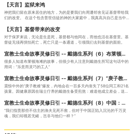
【天言】监狱来鸿
神把我们留在原来居住的地方，为的是要我们向周遭邻舍见证基督带给我
们的改变。 在这个包含普世信徒的神的大家庭中，我真高兴自己是当中的
一份子！
【天言】基督带来的改变
对于保罗来说，无论是生是死，基督都与他同在，而他也活在基督里。基
督徒无须再惧怕死亡，死亡只是一条通道，引领我们去到基督的面前。
宣教士生命故事灵修日引 -- 戴德生系列（6）布莱顿海滩与神角力
很多人知道布莱顿海滩的故事，但很少有人注意到戴德生所写这句话中的
用词：“乐意而灵巧的工人”
宣教士生命故事灵修日引 -- 戴德生系列（7）“庚子教难”中的安慰
震惊中外的“庚子教难”爆发，内地会在一百多天内丧失了58位同工和21名
孩童。因健康原因在瑞士疗养的戴德生备受煎熬：难道他成立差会，送宣
教士们去禾场，竟然是送他们去刑场吗？
宣教士生命故事灵修日引 -- 戴德生系列（8）中国：属灵的需要与托付
“我们指责那些不信主的渔夫见死不救，但对于中国正陷入沉沦的千万灵
魂，我们却视若无睹，岂非与他们一样？”