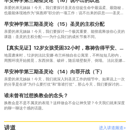
早安神学第三期圣灵论 （16）说不出的叹息
亲爱的弟兄姊妹！今天，我们要探讨圣灵在信徒生命中最温柔、最隐秘，
也最能体现祂作为“保惠师”职分的一项工作：说不出来的叹息——圣灵的
代求。
早安神学第三期圣灵论 （15）圣灵的主权分配
亲爱的弟兄姊妹！今天，我们要探讨一个极其重要、能彻底释放你心灵的
课题：圣灵的主权分配——为什么我们的成长节奏不同。
【真实见证】12岁女孩受困32小时，靠祷告得平安、获救时在微笑
地震袭来时，12岁的法比安娜·布兰科独自在公寓里，不料短短几秒内，
周围环境开始摇晃，东西掉落、破碎，随后墙壁裂开、倒塌。 法比亚娜当
下心想：「我要死了，我活不下去了，没有人会来救我。」
早安神学第三期圣灵论 （14）向罪开战（下）
亲爱的弟兄姊妹！今天，我们就深入到圣灵工作的细节中。如果说上一次
的分享是在讲“为什么要打仗”和“靠谁打仗”，那么今天，我们要探讨的
是：向罪开战的具体实践。
谁未曾有过想换教会的念头？
换教会是不是不属灵的表现？这样做会不会让神失望？今天我们就来深度
的聊一聊这个感的话题。
讲道
进入讲道频道>