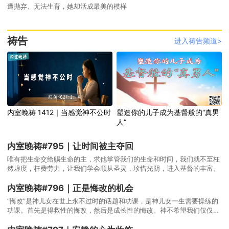
遭抛弃、无法生育，她却活成最美的模样
祷告
进入祷告频道>
内室晚祷 1412｜当感觉神不公时
塑造你的儿子成为基督般的“真男
人”
内室晚祷#795｜让时间被主夺回
唯有把生命交给赐生命的主，求他掌管我们的生命和时间，我们就不至枉
然虚度，枉费劳力，让我们学会顺从圣灵，珍惜光阴，进入基督的丰富。
内室晚祷#796｜正是悔改的机会
“悔改”是神儿女在世上永不过时的话题和功课，是神儿女一生需要操练的
功课。首先是得救性的悔改，然后是成长性的悔改。神不希望我们仅仅躺
在得救的门槛上，成为属肉体的基督徒，将来被捆起来丢在黑暗中哀哭。