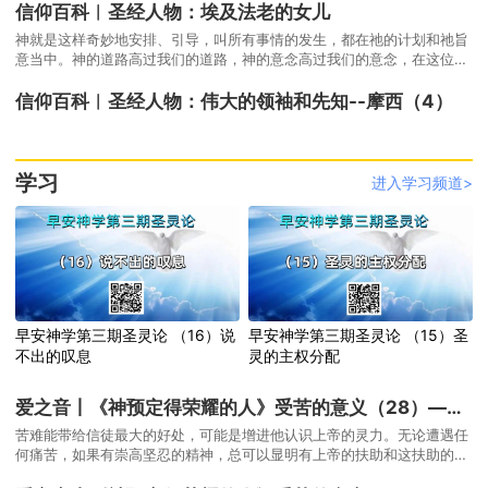
信仰百科︱圣经人物：埃及法老的女儿
神就是这样奇妙地安排、引导，叫所有事情的发生，都在祂的计划和祂旨
意当中。神的道路高过我们的道路，神的意念高过我们的意念，在这位全
能的主的手里面，我们实在应当顺服，应当有信心。
信仰百科︱圣经人物：伟大的领袖和先知--摩西（4）
学习
进入学习频道>
早安神学第三期圣灵论 （16）说
早安神学第三期圣灵论 （15）圣
不出的叹息
灵的主权分配
爱之音丨《神预定得荣耀的人》受苦的意义（28）—为上帝的荣耀受苦
苦难能带给信徒最大的好处，可能是增进他认识上帝的灵力。无论遭遇任
何痛苦，如果有崇高坚忍的精神，总可以显明有上帝的扶助和这扶助的力
量所显示出来属神的品格。