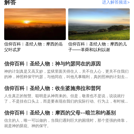
解答
进入解答频道>
信仰百科︱圣经人物：摩西的岳
信仰百科︱圣经人物：摩西的儿
父叶忒罗
子——革舜和以利以谢
信仰百科︱圣经人物：神与约瑟同在的原因
神的计划真是又高又妙，监狱里面关得住人，关不住人心，更关不住我们
的神，神照样保守约瑟，与他同在，叫他凡事顺利，真的照神的计划去进
行。约瑟知道他得了今天的位分，有神的旨意在当中。
信仰百科︱圣经人物：收生婆施弗拉和普阿
人生真正的智慧、聪明是从神而来的。但是，敬畏也不是说，说说就行
了，不是挂在口头上，而是要表现在我们的实际行动、行为上，有时候甚
至要付出极其沉重的代价。
信仰百科︱圣经人物：摩西的父母--暗兰和约基别
信主的人，唯一可以做的，当我们遇到巨大的困境时，那个坚强的倚靠，
就是神的荫庇、神的保守。