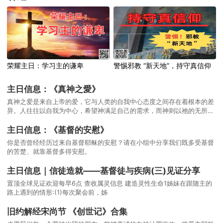
荣耀主日：学习主的谦卑
警惕邪教 “新天地”，持守真信仰
主日信息：《真神之愛》
真神之爱是来自上帝的爱，它与人类的自我中心态度之间存在着根本的差
异。人往往以自我为中心，希望神满足自己的需求，而神则以祂的无所不
知和无所不能，给予人类真正需要的爱和帮助。
主日信息：《基督的安慰》
你是否曾经经历过来自基督耶稣的安慰？请在小组中分享我们既多受基督
的苦楚、就靠基督多得安慰。
主日信息｜信徒造就——基督徒与疾病(三)见证分享
置顶全球见证欢迎每早6点 查收属灵信息 建造灵性生命1姊妹在跟随主的
路上遇到的情形:(1)每次聚会前，姊
旧约解经宋尚节 《创世记》合集