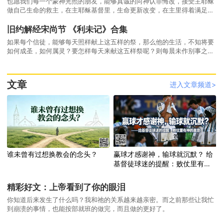
也愿我们每一个蒙神光照的朋友，能够真诚的向神认罪悔改，接受主耶稣
做自己生命的救主，在主耶稣基督里，生命更新改变，在主里得着满足的
喜乐平安，连于我们的元首主耶稣基督。
旧约解经宋尚节 《利未记》合集
如果每个信徒，能够每天照样献上这五样的祭，那么他的生活，不知将要
如何成圣，如何属灵？要怎样每天来献这五样祭呢？则每晨未作别事之
前，先跪下祷告，把你今天整天的生活再完全奉献一次，愿意完全顺服主
的引导，行他的旨意；无论作什么事，都要仰望主，就可得主所赐的平
安。到了晚上，再跪下祷告，在主面前省察自己，自问：今旧尚有何事当
文章
进入文章频道>
作未作，应作不作？与人交往，说话是否诚实？钱财物件，有否欠人的地
方？占人便宜？若察有对上帝对人不起的事，须马上认罪，求上帝赦免，
靠主宝血，必得赦免，但亏欠人的地方，须从速赔偿人家。
谁未曾有过想换教会的念头？
赢球才感谢神，输球就沉默？ 给
基督徒球迷的提醒：败仗里有神
的美意
精彩好文：上帝看到了你的眼泪
你知道后来发生了什么吗？我和祂的关系越来越亲密。而之前那些让我忙
到崩溃的事情，也能按部就班的做完，而且做的更好了。