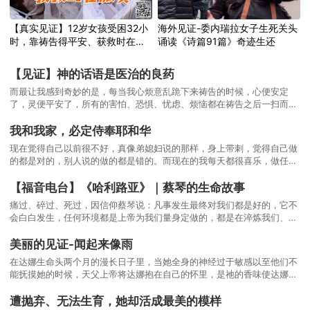
【真实见证】12岁女孩受困32小
海外见证-委内瑞拉女子生死关头
时，靠祷告得平安、获救时在微
诵读《诗篇91篇》奇迹生还
笑
【见证】神的话语是医治的良药
而最让我感到奇妙的是，每当我心烦意乱跪下来祷告的时候，心便安定
了，灵便平安了，所有的害怕、恐惧、忧虑、烦恼都在祷告之后一扫而
光。两年的经历让我深深感到，信主真好！因为借着祷告，父神总是让我
的害怕、忧虑和烦恼不过夜。就这样，一次又一次的软弱，一次又一次靠
我和我家，必定侍奉耶和华
着祷告得胜！一次又一次让生命在不断的试炼中成长。
现在觉得自己以前很不好，真像弟媳妇说的那样，身上带刺，觉得自己做
的都是对的，别人说的做的都是错的。而现在的我每天都很喜乐，做任何
事情都是带着爱去做，而不是带着恨，带着爱去做事也不觉得累，心里很
平静，觉得自己很幸福，也很感恩。
【福音电台】《哈利路亚》｜蔡琴的生命故事
痛过、碎过、死过，因信仰蔡琴说：凡事发生最终对我们都是好的，它不
会白白发生，任何环境都是上帝为我们量身定做的，都是在淬炼我们、塑
造我们。
美丽的见证-闻起来像雨
在达娜生命头两个月的漫长日子里，当她全身的神经过于敏感以至他们不
能抚摸她的时候，天父上帝将达娜抱在自己的怀里，是祂的香味使达娜始
终记忆犹新！
遭抛弃、无法生育，她却活成最美的模样