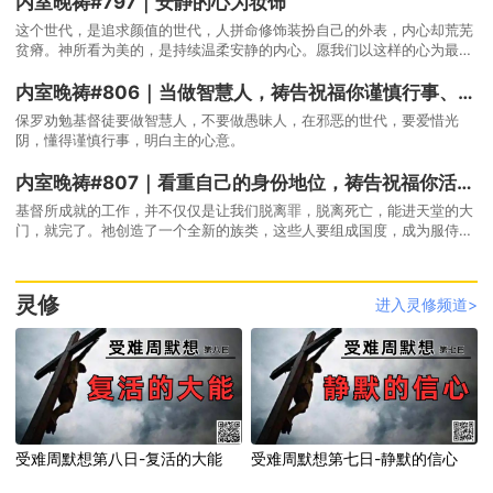
内室晚祷#797｜安静的心为妆饰
这个世代，是追求颜值的世代，人拼命修饰装扮自己的外表，内心却荒芜
贫瘠。神所看为美的，是持续温柔安静的内心。愿我们以这样的心为最美
的妆饰。
内室晚祷#806｜当做智慧人，祷告祝福你谨慎行事、爱惜光阴
保罗劝勉基督徒要做智慧人，不要做愚昧人，在邪恶的世代，要爱惜光
阴，懂得谨慎行事，明白主的心意。
内室晚祷#807｜看重自己的身份地位，祷告祝福你活出尊贵荣耀、宣扬基督美德
基督所成就的工作，并不仅仅是让我们脱离罪，脱离死亡，能进天堂的大
门，就完了。祂创造了一个全新的族类，这些人要组成国度，成为服侍万
王之王的祭司，并且有宣扬并彰显基督美德的使命。
灵修
进入灵修频道>
受难周默想第八日-复活的大能
受难周默想第七日-静默的信心