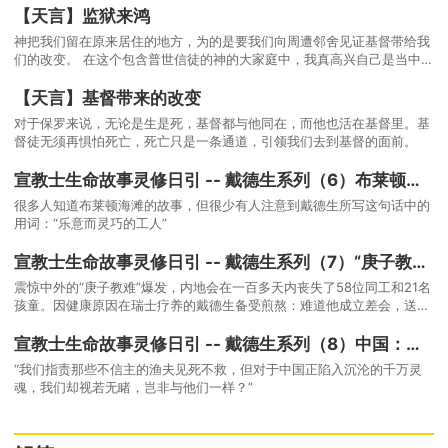
【天言】监狱来鸿
神把我们留在原来居住的地方，为的是要我们向周遭邻舍见证基督带给我
们的改变。 在这个包含普世信徒的神的大家庭中，我真高兴自己是当中的
一份子！
【天言】基督带来的改变
对于保罗来说，无论是生是死，基督都与他同在，而他也活在基督里。基
督徒无须再惧怕死亡，死亡只是一条通道，引领我们去到基督的面前。
宣教士生命故事灵修日引 -- 戴德生系列（6）布莱顿海滩与神角力
很多人知道布莱顿海滩的故事，但很少有人注意到戴德生所写这句话中的
用词：“乐意而灵巧的工人”
宣教士生命故事灵修日引 -- 戴德生系列（7）“庚子教难”中的安慰
震惊中外的“庚子教难”爆发，内地会在一百多天内丧失了58位同工和21名
孩童。因健康原因在瑞士疗养的戴德生备受煎熬：难道他成立差会，送宣
教士们去禾场，竟然是送他们去刑场吗？
宣教士生命故事灵修日引 -- 戴德生系列（8）中国：属灵的需要与托付
“我们指责那些不信主的渔夫见死不救，但对于中国正陷入沉沦的千万灵
魂，我们却视若无睹，岂非与他们一样？”