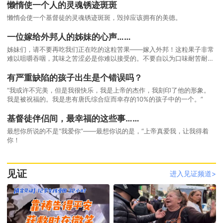
懒惰使一个人的灵魂锈迹斑斑
懒惰会使一个基督徒的灵魂锈迹斑斑，毁掉应该拥有的美德。
一位嫁给外邦人的姊妹的心声……
姊妹们，请不要再吃我们正在吃的这粒苦果——嫁入外邦！这粒果子非常
难以咀嚼吞咽，其味之苦涩必是你难以接受的。不要自以为口味耐苦耐
涩，要知道不蒙神祝福的果子，它发出的味道必搅得你五脏俱翻。
有严重缺陷的孩子出生是个错误吗？
“我或许不完美，但是我很快乐，我是上帝的杰作，我刻印了他的形象。
我是被祝福的。我是患有唐氏综合症而幸存的10%的孩子中的一个。”
基督徒伴侣间，最幸福的这些事……
最想你所说的不是“我爱你”——最想你说的是，“上帝真爱我，让我得着
你！
见证
进入见证频道>